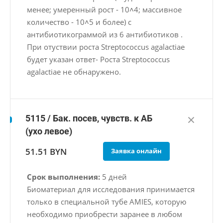
менее; умеренный рост - 10˄4; массивное
количество - 10˄5 и более) с
антибиотикограммой из 6 антибиотиков .
При отуствии роста Streptococcus agalactiae
будет указан ответ- Роста Streptococcus
agalactiae не обнаружено.
5115 / Бак. посев, чувств. к АБ
(ухо левое)
51.51 BYN
Заявка онлайн
Срок выполнения:
5 дней
Биоматериал для исследования принимается
только в специальной тубе AMIES, которую
необходимо приобрести заранее в любом