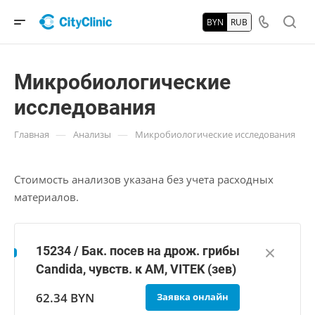
BYN
RUB
Микробиологические
исследования
—
—
Главная
Анализы
Микробиологические исследования
Стоимость анализов указана без учета расходных
материалов.
15234 / Бак. посев на дрож. грибы
Candida, чувств. к АМ, VITEK (зев)
62.34 BYN
Заявка онлайн