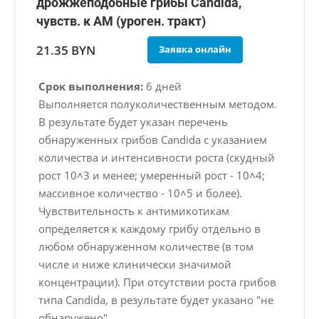
дрожжеподобные грибы Candida,
чувств. к АМ (уроген. тракт)
21.35 BYN
Заявка онлайн
Срок выполнения:
6 дней
Выполняется полуколичественным методом.
В результате будет указан перечень
обнаруженных грибов Candida с указанием
количества и интенсивности роста (скудный
рост 10˄3 и менее; умеренный рост - 10˄4;
массивное количество - 10˄5 и более).
Чувствительность к антимикотикам
определяется к каждому грибу отдельно в
любом обнаруженном количестве (в том
числе и ниже клинически значимой
концентрации). При отсутствии роста грибов
типа Candida, в результате будет указано "не
обнаружено".