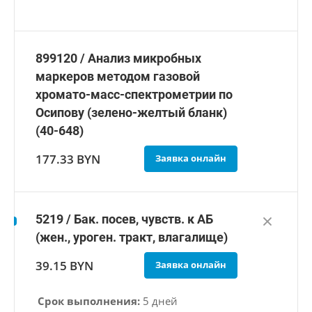
899120 / Анализ микробных
маркеров методом газовой
хромато-масс-спектрометрии по
Осипову (зелено-желтый бланк)
(40-648)
177.33 BYN
Заявка онлайн
5219 / Бак. посев, чувств. к АБ
(жен., уроген. тракт, влагалище)
39.15 BYN
Заявка онлайн
Срок выполнения:
5 дней